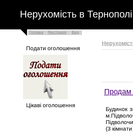
Нерухомість в Тернополі
Головна
Реєстрація
Вхід
Нерухоміст
Подати оголошення
Продам 
Цікаві оголошення
Будинок з
м.Підвол
Підволочи
(3 кімнати