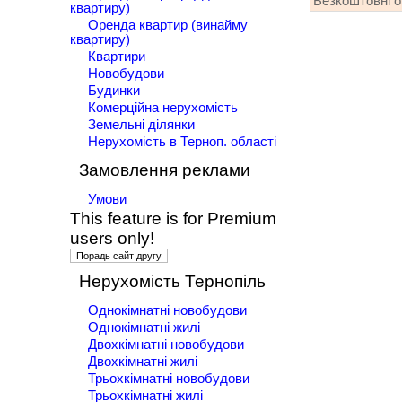
Безкоштовні 
квартиру)
Оренда квартир (винайму
квартиру)
Квартири
Новобудови
Будинки
Комерційна нерухомість
Земельні ділянки
Нерухомість в Терноп. області
Замовлення реклами
Умови
This feature is for Premium
users only!
Нерухомість Тернопіль
Однокімнатні новобудови
Однокімнатні жилі
Двохкімнатні новобудови
Двохкімнатні жилі
Трьохкімнатні новобудови
Трьохкімнатні жилі