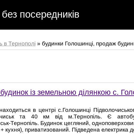
 без посередників
ь в Тернополі
»
будинки Голошинці, продаж будин
будинок із земельною ділянкою с. Го
находиться в центрі с.Голошинці Підволочиського
очиськ та 40 км від м.Тернопіль. Є автоб
ськ-Тернопіль. Будинок цегляний, одноповерхови
 + кухня), приватизований. Підведена електрика до