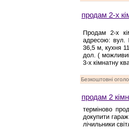
продам 2-х кі
Продам 2-х кі
адресою: вул.
36,5 м, кухня 1
дол. ( можливи
3-х кімнатну к
Безкоштовні огол
продам 2 кімн
терміново прод
докупити гараж
лічильники світ