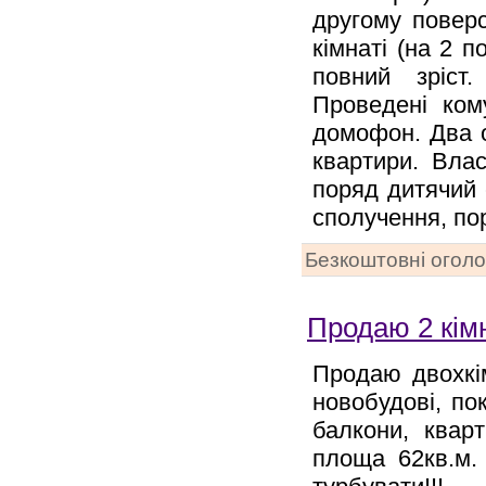
другому поверс
кімнаті (на 2 п
повний зріст.
Проведені кому
домофон. Два ок
квартири. Вла
поряд дитячий 
сполучення, по
Безкоштовні огол
Продаю 2 кім
Продаю двохкім
новобудові, по
балкони, квар
площа 62кв.м. 