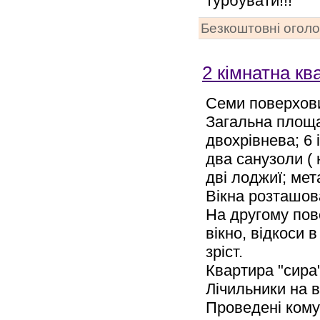
турбувати!!!
Безкоштовні огол
2 кімнатна к
Семи поверхови
Загальна площа:
двохрівнева; 6 
два санузоли ( н
дві лоджиї; мет
Вікна розташова
На другому пов
вікно, відкоси в
зріст.
Квартира "сира"
Лічильники на в
Проведені комун