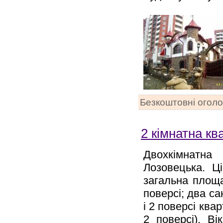
Безкоштовні огол
2 кімнатна кв
Двохкімнатна 
Лозовецька. Ц
загальна площа
поверсі; два сан
і 2 поверсі ква
2 поверсі). Ві