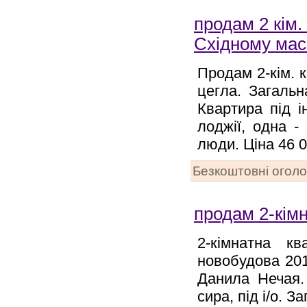
продам 2 кім.
Східному мас
Продам 2-кім. 
цегла. Загальн
Квартира під і
лоджії, одна -
люди. Ціна 46 00
Безкоштовні огол
продам 2-кімн
2-кімнатна к
новобудова 201
Данила Нечая.
сира, під і/о. З