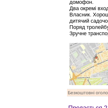
домофон.
Два окремі вход
Власник. Хорош
дитячий садочо
Поряд тролейбу
Зручне транспо
Безкоштовні огол
Продається 2-