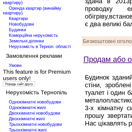
здана в 2013р
квартиру)
проводку е
Оренда квартир (винайму
квартиру)
обігріву,встано
Квартири
є два великі ба
Новобудови
Будинки
Комерційна нерухомість
Безкоштовні огол
Земельні ділянки
Нерухомість в Терноп. області
Замовлення реклами
Продам або об
Умови
This feature is for Premium
Будинок зданий
users only!
стіни, зроблен
туалет і один 
Нерухомість Тернопіль
металопластико
Однокімнатні новобудови
3-х кімнатну 
Однокімнатні жилі
Двохкімнатні новобудови
прошу звертати
Двохкімнатні жилі
Нас цікавлять 
Трьохкімнатні новобудови
Трьохкімнатні жилі