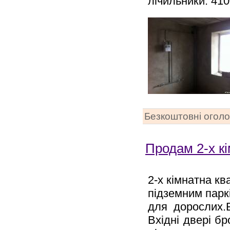
лічильники. 41
Безкоштовні огол
Продам 2-х кі
2-х кімнатна кв
підземним парк
для дорослих.
Вхідні двері бр