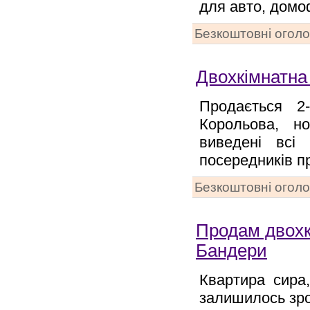
для авто, дом
Безкоштовні огол
Двохкімнатна
Продається 2
Корольова, н
виведені всі 
посередників п
Безкоштовні огол
Продам двохкі
Бандери
Квартира сира
залишилось зро