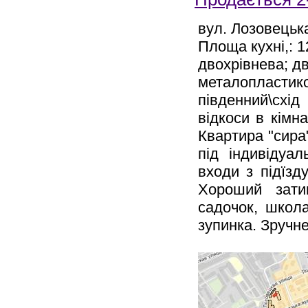
вул. Лозовецьк
Площа кухні,: 12
двохрівнева; дв
металопластико
південний\схід
відкоси в кімна
Квартира "сира"
під індивідуа
входи з підїзд
Хороший зати
садочок, школ
зупинка. Зручн