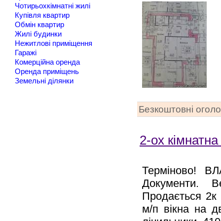
Чотирьохкімнатні жилі
Купівля квартир
Обмін квартир
Жилі будинки
Нежитлові приміщення
Гаражі
Комерційна оренда
Оренда приміщень
Земельні ділянки
Безкоштовні огол
2-ох кімнатна
Терміново! В
Документи. В
Продається 2к 
м/п вікна на д