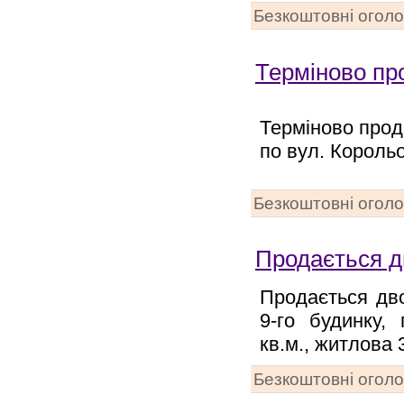
Безкоштовні огол
Терміново пр
Терміново прод
по вул. Корольо
Безкоштовні огол
Продається д
Продається дво
9-го будинку,
кв.м., житлова 3
Безкоштовні огол