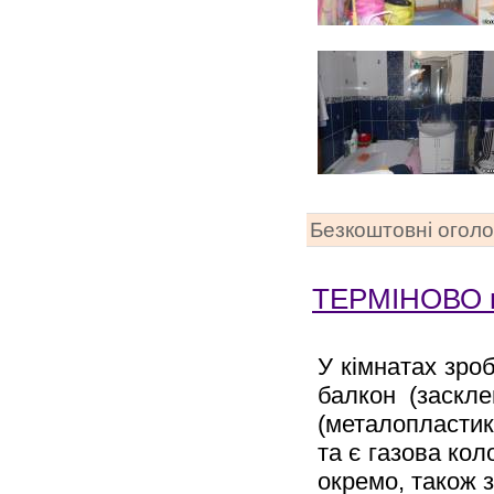
Безкоштовні огол
ТЕРМІНОВО п
У кімнатах зро
балкон (заскле
(металопластико
та є газова кол
окремо, також 