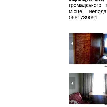
громадського 
місце, непод
0661739051