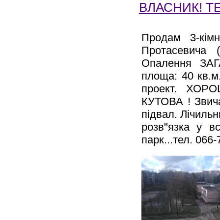
ВЛАСНИК! ТЕ
Продам 3-кім
Протасевича 
Опалення ЗАГ
площа: 40 кв.м
проект. ХО
КУТОВА ! Звича
підвал. Лічильн
розв"язка у в
парк...тел. 066-