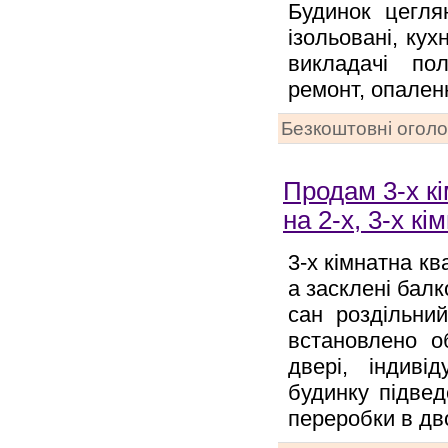
Будинок цегля
ізольовані, кух
викладачі пол
ремонт, опален
Безкоштовні огол
Продам 3-х кі
на 2-х, 3-х к
3-х кімнатна кв
а засклені бал
сан роздільний
встановлено об
двері, індиві
будинку підвед
переробки в дв