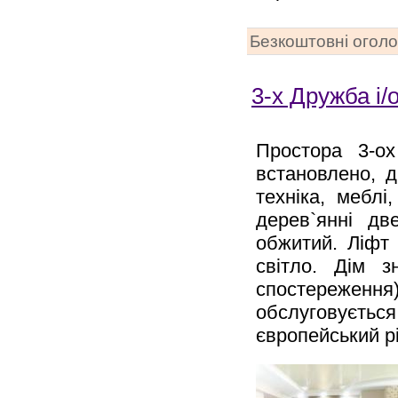
Безкоштовні огол
3-х Дружба і/о
Простора 3-ох
встановлено, 
техніка, меблі
дерев`янні д
обжитий. Ліфт 
світло. Дім з
спостереженн
обслуговуєтьс
європейський р