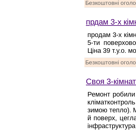
Безкоштовні огол
прдам 3-х кім
продам 3-х кім
5-ти поверхов
Ціна 39 т.у.о. 
Безкоштовні огол
Своя 3-кімна
Ремонт робили 
кліматконтроль
зимою тепло). 
й поверх, цегла
інфраструктура