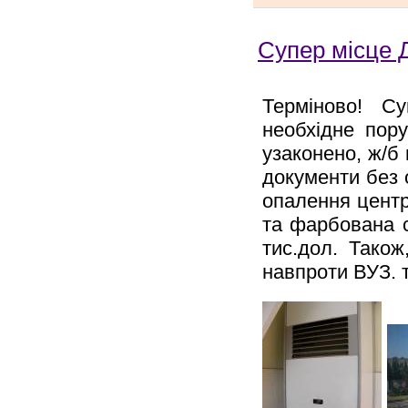
Супер місце Д
Терміново! Су
необхідне пору
узаконено, ж/б 
документи без 
опалення центр
та фарбована ст
тис.дол. Також
навпроти ВУЗ. т