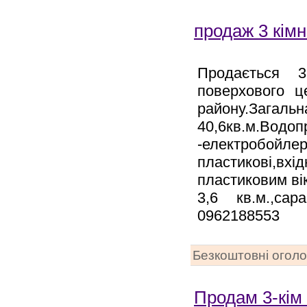
продаж 3 кімн
Продається 3
поверхового ц
району.Загал
40,6кв.м.В
-електробой
пластикові,в
пластиковим ві
3,6 кв.м.,са
0962188553
Безкоштовні огол
Продам 3-кім 