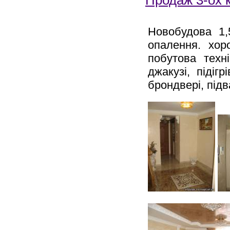
Продаж 3-ох 
Новобудова 1,
опалення. хор
побутова техн
джакузі, підіг
брондвері, під