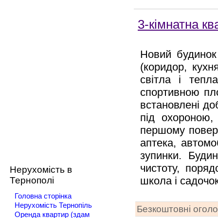
3-кімнатна кв
Новий будинок 
(коридор, кухн
світла і тепл
спортивною пл
встановлені доб
під охороною,
першому поверс
аптека, автомо
зупинки. Буди
чистоту, поряд
Нерухомість в
школа і садочок
Тернополі
Головна сторінка
Нерухомість Тернопіль
Безкоштовні огол
Оренда квартир (здам