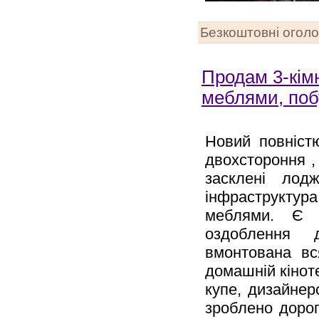
Безкоштовні огол
Продам 3-кім
меблями, поб
Новий повніст
двохстороння ,
засклені лод
інфраструкту
меблями. Є г
оздоблення д
вмонтована вс
домашній кінот
купе, дизайнер
зроблено дорог