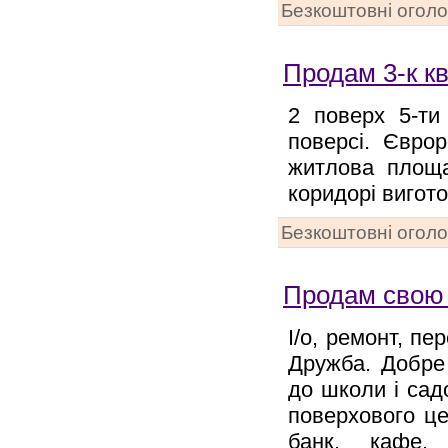
Безкоштовні огол
Продам 3-к кв
2 поверх 5-ти
поверсі. Єврор
житлова площа
коридорі вигот
Безкоштовні огол
Продам свою 
І/о, ремонт, п
Дружба. Добре 
до школи і сад
поверхового це
банк, кафе. 