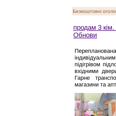
Безкоштовні огол
продам 3 кім.
Обнови
Перепланова
індивідуальн
підігрівом підл
вхідними двер
Гарне трансп
магазини та ап