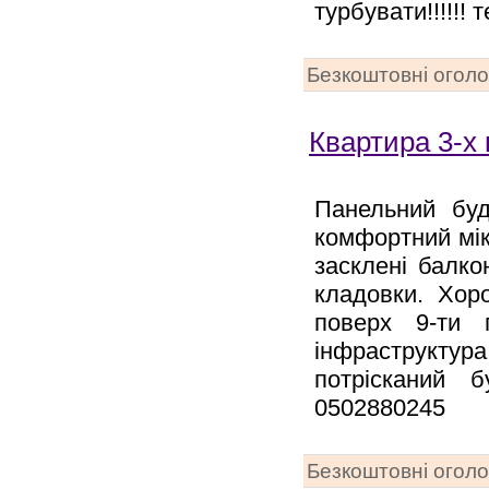
турбувати!!!!!!
Безкоштовні огол
Квартира 3-х 
Панельний буд
комфортний мікр
засклені балко
кладовки. Хор
поверх 9-ти п
інфраструктура
потрісканий 
0502880245
Безкоштовні огол