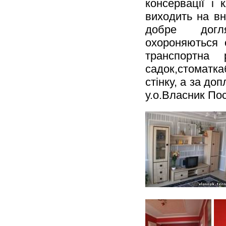
консервації і
виходить на вн
добре догля
охороняються 
транспортна 
садок,стомат
стінку, а за д
у.о.Власник По