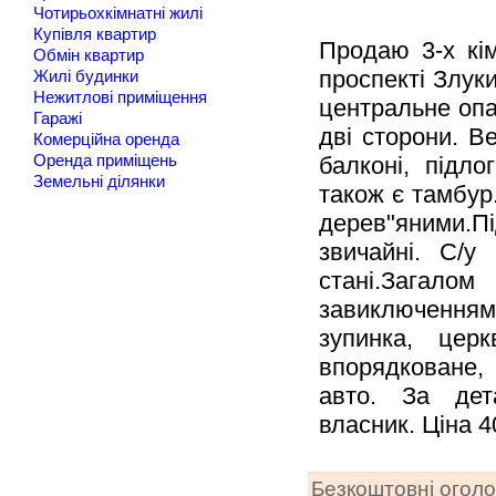
Чотирьохкімнатні жилі
Купівля квартир
Продаю 3-х кім
Обмін квартир
проспекті Злуки
Жилі будинки
Нежитлові приміщення
центральне опа
Гаражі
дві сторони. В
Комерційна оренда
балконі, підло
Оренда приміщень
Земельні ділянки
також є тамбур.
дерев"яними.Під
звичайні. С/у
стані.Загалом
завиключенням 
зупинка, цер
впорядковане,
авто. За дет
власник. Ціна 40
Безкоштовні огол