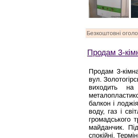
Безкоштовні огол
Продам 3-кім
Продам 3-кімна
вул. Золотогірс
виходить на 
металопластико
балкон і лоджія
воду, газ і св
громадського т
майданчик. Під
спокійні. Термі