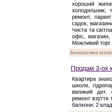
хороший жили
холодильник, т
ремонт, паркет
садок, магазини
Чиста та світл
офіс, магазин
Можливий торг
Безкоштовні огол
Продам 3-ох 
Квартира знахо
школи, гідропа
великий дит. 
ремонт взуття та
балкони; 2 клад