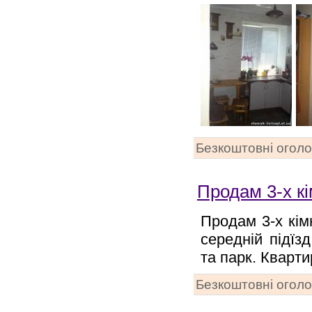
Безкоштовні огол
Продам 3-х к
Продам 3-х кімн
середній підїз
та парк. Кварти
Безкоштовні огол