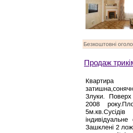
Безкоштовні огол
Продаж трикі
Квартира 
затишна,сонячн
Злуки. Поверх
2008 року.Пл
5м.кв.Сусіді
індивідуальне 
Зашклені 2 ложд