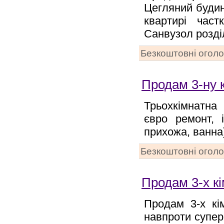
Цегляний будин
квартирі част
Санвузол розді
Безкоштовні огол
Продам 3-ну 
Трьохкімнатна
євро ремонт, 
прихожа, ванна)
Безкоштовні огол
Продам 3-х к
Продам 3-х кім
навпроти супер