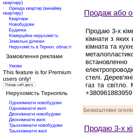
квартиру)
Оренда квартир (винайму
Продаж або об
квартиру)
Квартири
Новобудови
Продаю 3-х кім
Будинки
Комерційна нерухомість
кімнати з яких
Земельні ділянки
кімната та кухн
Нерухомість в Терноп. області
металопластико
Замовлення реклами
встановленно
Умови
електропроводк
This feature is for Premium
стелі. Дерев'ян
users only!
газ та світло.
+380961883959
Нерухомість Тернопіль
Однокімнатні новобудови
Однокімнатні жилі
Безкоштовні огол
Двохкімнатні новобудови
Двохкімнатні жилі
Трьохкімнатні новобудови
Продаю 3-х кі
Трьохкімнатні жилі