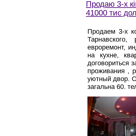
Продаю 3-х кі
41000 тис дол
Продаем 3-х к
Тарнавского,
евроремонт, и
на кухне, кв
договориться з
проживания , р
уютный двор. Об
загальна 60. те