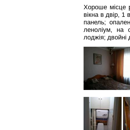
Хороше місце р
вікна в двір, 1 
панель; опален
леноліум, на 
лоджія; двойні 