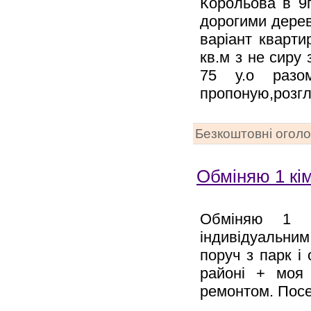
Корольова в 9
дорогими дерев
варіант кварт
кв.м з не сиру
75 у.о разо
пропоную,розгл
Безкоштовні огол
Обміняю 1 кім
Обміняю 1 к
індивідуальним
поруч з парк і
районі + моя
ремонтом. Посе