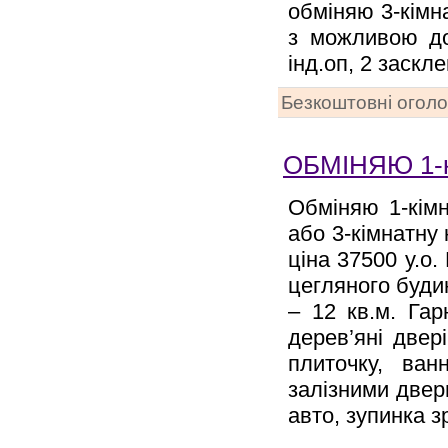
обміняю 3-кімна
з можливою доп
інд.оп, 2 заскле
Безкоштовні огол
ОБМІНЯЮ 1-
Обміняю 1-кім
або 3-кімнатну
ціна 37500 у.о.
цегляного будинк
– 12 кв.м. Гар
дерев’яні двер
плиточку, ва
залізними двер
авто, зупинка 