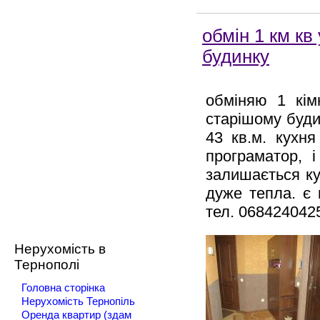
обмін 1 км кв
будинку
обміняю 1 кім
старішому будин
43 кв.м. кухня
програматор, і
залишається ку
дуже тепла. є
тел. 068424042
Нерухомість в
Тернополі
Головна сторінка
Нерухомість Тернопіль
Оренда квартир (здам