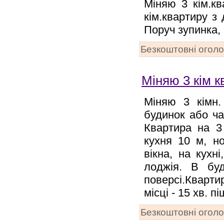
Міняю 3 кім.кв
кім.квартиру з
Поруч зупинка,
Безкоштовні огол
Міняю 3 кім к
Міняю 3 кімн.
будинок або ча
Квартира на 3 
кухня 10 м, но
вікна, на кухні
лоджія. В бу
поверсі.Кварти
місці - 15 хв. 
Безкоштовні огол