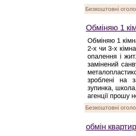
Безкоштовні огол
Обміняю 1 кім
Обміняю 1 кімн
2-х чи 3-х кім
опалення і жит
замінений санву
металопластик
зроблені на з
зупинка, школа
агенції прошу 
Безкоштовні огол
обмін кварти