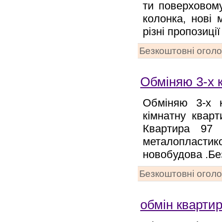
ти поверховому
колонка, нові 
різні пропозиції
Безкоштовні огол
Обміняю 3-х 
Обміняю 3-х 
кімнатну кварт
Квартира 97 к
металопластик
новобудова .Бе
Безкоштовні огол
обмін кварти