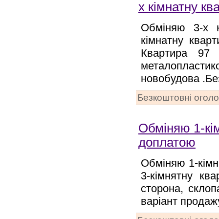
х кімнатну кв
Обміняю 3-х 
кімнатну кварт
Квартира 97 к
металопластик
новобудова .Бе
Безкоштовні огол
Обміняю 1-кім
доплатою
Обміняю 1-кімн
3-кімнятну кв
сторона, склоп
варіант продаж