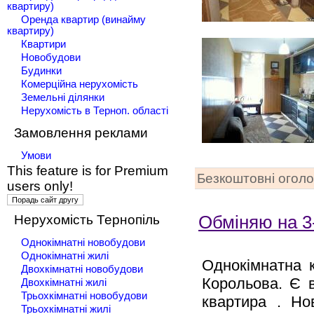
квартиру)
Оренда квартир (винайму
квартиру)
Квартири
Новобудови
Будинки
Комерційна нерухомість
Земельні ділянки
Нерухомість в Терноп. області
Замовлення реклами
Умови
This feature is for Premium
Безкоштовні огол
users only!
Нерухомість Тернопіль
Обміняю на 3-
Однокімнатні новобудови
Однокімнатні жилі
Однокімнатна 
Двохкімнатні новобудови
Корольова. Є в
Двохкімнатні жилі
Трьохкімнатні новобудови
квартира . Но
Трьохкімнатні жилі