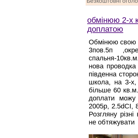
Безкоштовні огол
обмінюю 2-х к
доплатою
Обмінюю свою 2
3пов.5п ,окр
спальня-10кв.м
нова проводка 
південна сторон
школа, на 3-х
більше 60 кв.м
доплати можу 
2005р, 2.5dCI, 
Розгляну різні
не обтяжувати