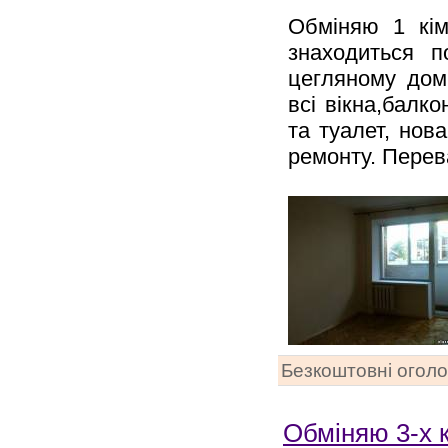
Обміняю 1 кім
знаходиться 
цегляному домі
всі вікна,балко
та туалет, нов
ремонту. Перев
Безкоштовні огол
Обміняю 3-х к