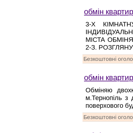
обмін квартир
3-Х КІМНАТ
ІНДИВІДУАЛ
МІСТА ОБМІНЯ
2-З. РОЗГЛЯН
Безкоштовні огол
обмін квартир
Обміняю двохк
м.Тернопіль з
поверхового бу
Безкоштовні огол