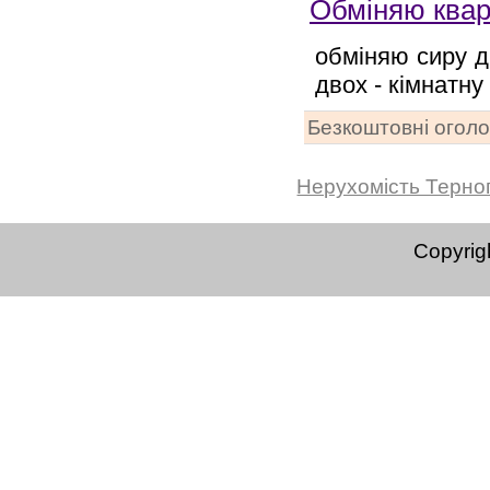
Обміняю квар
обміняю сиру д
двох - кімнатну
Безкоштовні огол
Нерухомість Терно
Copyrig