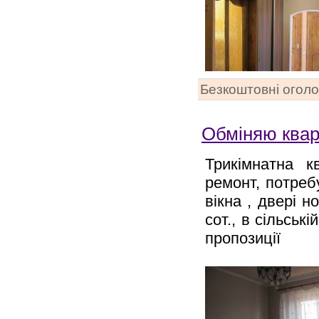
Безкоштовні огол
Обміняю кварт
Трикімнатна к
ремонт, потреб
вікна , двері н
сот., в сільськ
пропозиції