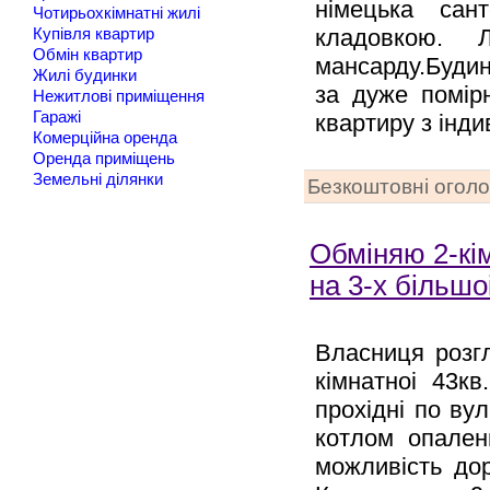
німецька сан
Чотирьохкімнатні жилі
кладовкою. 
Купівля квартир
Обмін квартир
мансарду.Будин
Жилі будинки
за дуже помір
Нежитлові приміщення
Гаражі
квартиру з інд
Комерційна оренда
Оренда приміщень
Земельні ділянки
Безкоштовні огол
Обміняю 2-кім
на 3-х більш
Власниця розг
кімнатноі 43к
прохідні по ву
котлом опален
можливість дор