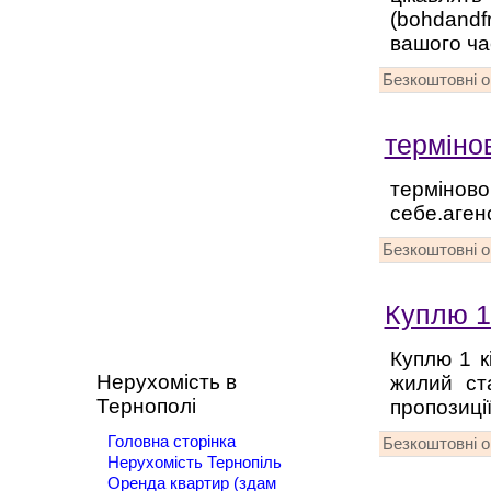
(bohdandf
вашого ча
Безкоштовні 
термінов
термiнов
себе.агенс
Безкоштовні 
Куплю 1
Куплю 1 к
Нерухомість в
жилий ст
Тернополі
пропозиції
Головна сторінка
Безкоштовні 
Нерухомість Тернопіль
Оренда квартир (здам