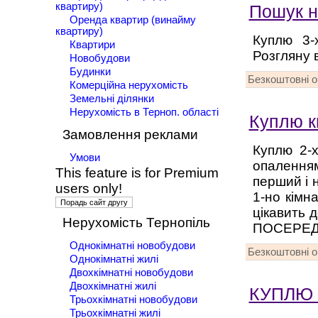
квартиру)
Пошук н
Оренда квартир (винайму
квартиру)
Куплю 3-
Квартири
Розгляну в
Новобудови
Будинки
Безкоштовні 
Комерційна нерухомість
Земельні ділянки
Нерухомість в Терноп. області
Куплю к
Замовлення реклами
Куплю 2-х
Умови
опалення
This feature is for Premium
перший і н
users only!
1-но кімн
цікавить 
Нерухомість Тернопіль
ПОСЕРЕД
Однокімнатні новобудови
Безкоштовні 
Однокімнатні жилі
Двохкімнатні новобудови
Двохкімнатні жилі
КУПЛЮ 
Трьохкімнатні новобудови
Трьохкімнатні жилі