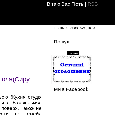
Вітаю Вас
Гість
|
RSS
П`ятниця, 07.08.2026, 18:43
Пошук
ополя(Сиру
Ми в Facebook
ьою (Кухня студія
ьна, Барвінських,
й поверх. Також не
исати на емейл