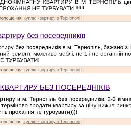
НОКІМНАТНУ КВАРТИРУ В М ТЕРНОПІЛЬ ціна
ПРОХАННЯ НЕ ТУРБУВАТИ !!!!!!
оголошення:
куплю квартиру в Тернополі
|
вартиру без посередників
ртиру без посередників в м. Тернопіль, бажано з
чний ремонт, можливо меблі, не 1 і не останній
НЕ ТУРБУВАТИ!
оголошення:
куплю квартиру в Тернополі
|
КВАРТИРУ БЕЗ ПОСЕРЕДНІКІВ
ртиру в м. Тернопіль без посередників, 2-3 кімн
 терміново продати квартиру за ціну нижче ринко
тів прохання не турбувати))))
оголошення:
куплю квартиру в Тернополі
|