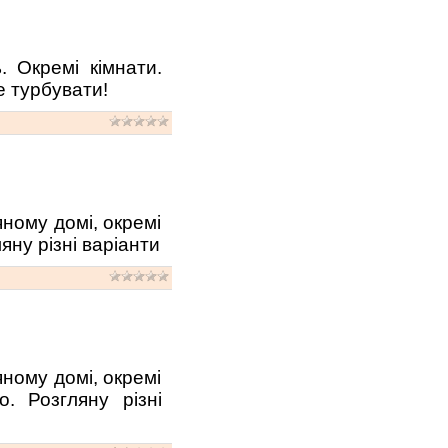
. Окремі кімнати.
е турбувати!
яному домі, окремі
яну різні варіанти
яному домі, окремі
. Розгляну різні