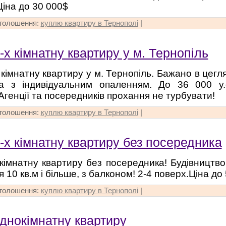
Ціна до 30 000$
оголошення:
куплю квартиру в Тернополі
|
х кімнатну квартиру у м. Тернопіль
 кімнатну квартиру у м. Тернопіль. Бажано в цегл
та з індивідуальним опаленням. До 36 000 у.о
Агенції та посередників прохання не турбувати!
оголошення:
куплю квартиру в Тернополі
|
-х кімнатну квартиру без посередника
кімнатну квартиру без посередника! Будівництво
я 10 кв.м і більше, з балконом! 2-4 поверх.Ціна д
оголошення:
куплю квартиру в Тернополі
|
днокімнатну квартиру