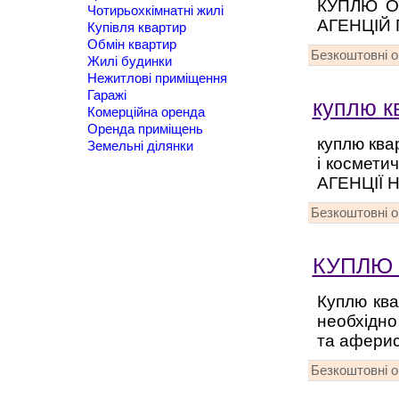
КУПЛЮ ОД
Чотирьохкімнатні жилі
АГЕНЦІЙ 
Купівля квартир
Обмін квартир
Безкоштовні 
Жилі будинки
Нежитлові приміщення
Гаражі
куплю к
Комерційна оренда
Оренда приміщень
куплю ква
Земельні ділянки
і космети
АГЕНЦІЇ 
Безкоштовні 
КУПЛЮ 
Куплю ква
необхідно
та аферис
Безкоштовні 