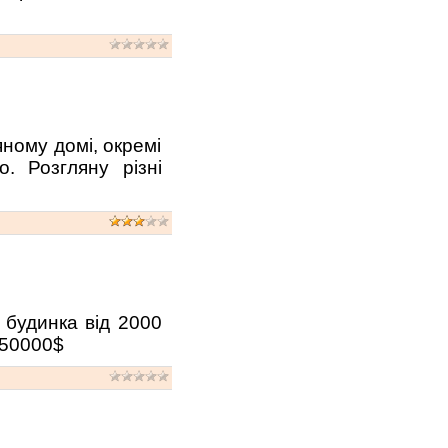
яному домі, окремі
. Розгляну різні
 будинка від 2000
о 50000$