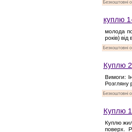
Безкоштовні 
куплю 1
молода по
років) від
Безкоштовні 
Куплю 2
Вимоги: І
Розгляну р
Безкоштовні 
Куплю 1
Куплю жил
поверх. 