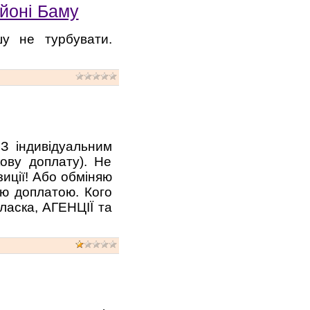
айоні Баму
шу не турбувати.
 З індивідуальним
ову доплату). Не
зиції! Або обміняю
ою доплатою. Кого
-ласка, АГЕНЦІЇ та