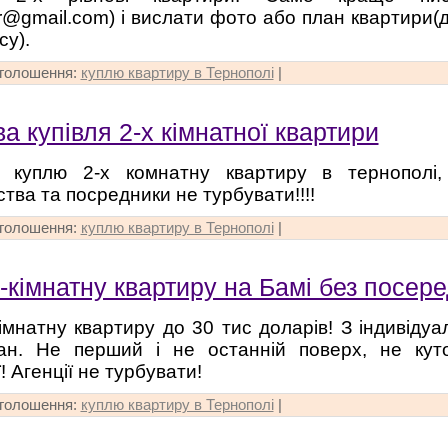
r@gmail.com) і вислати фото або план квартири(д
су).
оголошення:
куплю квартиру в Тернополі
|
а купівля 2-х кімнатної квартири
о куплю 2-х комнатну квартиру в тернополi
тва та посредники не турбувати!!!!
оголошення:
куплю квартиру в Тернополі
|
-кімнатну квартиру на Бамі без посере
імнатну квартиру до 30 тис доларів! З індивіду
ан. Не перший і не останній поверх, не куто
! Агенції не турбувати!
оголошення:
куплю квартиру в Тернополі
|