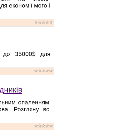
ля економії мого і
, до 35000$ для
дників
альним опаленням,
ва. Розгляну всі