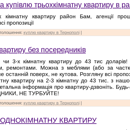
а купівлю трьохкімнатну квартиру в р
х кімнатну квартиру район Бам, агенції про
сі пропозиції
оголошення:
куплю квартиру в Тернополі
|
вартиру без посередників
 чи 3-х кімнатну квартиру до 43 тис доларів!
м, ремонтами. Можна з меблями (або за частк
е останній поверх, не кутова. Розгляну всі пропо
атну квартиру на 2-3 кімнатну до 43 тис. з наш
детальна інформація про квартиру-дзвоніть. Будь
НИКИ, НЕ ТУРБУЙТЕ!
оголошення:
куплю квартиру в Тернополі
|
ОДНОКІМНАТНУ КВАРТИРУ