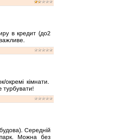
иру в кредит (до2
 важливе.
к/окремі кімнати.
е турбувати!
будова). Середній
 парк. Можна без