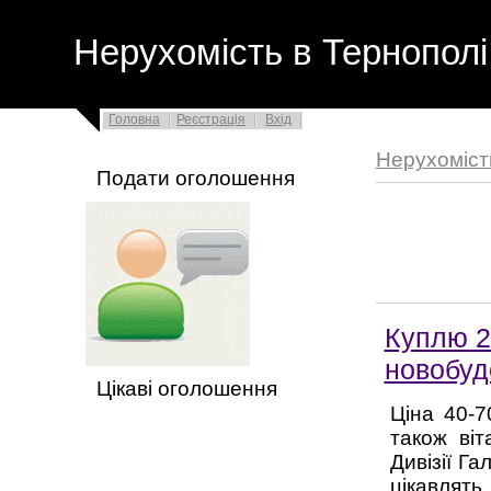
Нерухомість в Тернополі
Головна
Реєстрація
Вхід
Нерухоміст
Подати оголошення
Куплю 2
новобуд
Цікаві оголошення
Ціна 40-7
також віт
Дивізії Га
цікавля