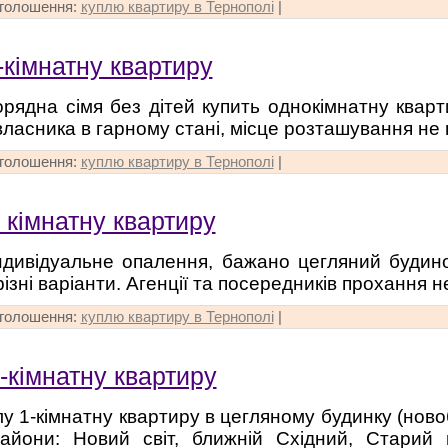
оголошення:
куплю квартиру в Тернополі
|
-кімнатну квартиру
рядна сімя без дітей купить однокімнатну кварт
 власника в гарному стані, місце розташування не
оголошення:
куплю квартиру в Тернополі
|
 кімнатну квартиру
ндивідуальне опалення, бажано цегляний будино
ізні варіанти. Агенції та посередників прохання н
оголошення:
куплю квартиру в Тернополі
|
-кімнатну квартиру
у 1-кімнатну квартиру в цегляному будинку (ново
Райони: Новий світ, ближній Східний, Старий