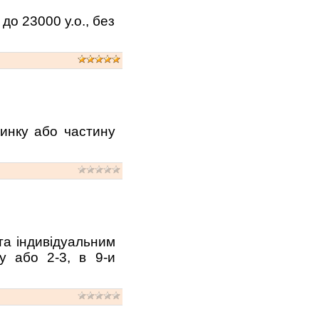
до 23000 у.о., без
динку або частину
та індивідуальним
у або 2-3, в 9-и