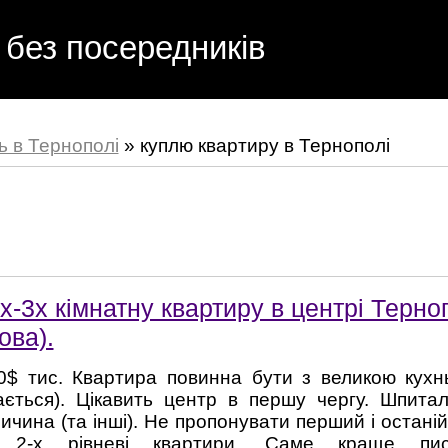
 без посередників
ь в Тернополі
»
куплю квартиру в Тернополі
х-3х кімнатну квартиру в центрі Терн
ова).
0$ тис. Квартира повинна бути з великою кухн
ається). Цікавить центр в першу чергу. Шпитал
личина (та інші). Не пропонувати перший і остані
ть 2-х рівневі квартири. Саме краще п