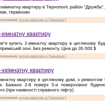
окімнатну квартиру в Тернополі, район "Дружба", 
ків, терміново
оголошення:
куплю квартиру в Тернополі
|
-кімнатну квартиру
м"я купить 2-кімнатну квартиру в цегляному бу
приміській зоні. Без ремонту. Ціна до 35 000 $
оголошення:
куплю квартиру в Тернополі
|
-хкімнатну квартиру
імнатну квартиру в цегляному домі, з ремонтом 
м. Бажано 2-й поверх 5-и поверховоог будинк
го (при наявності справного ліфту)
оголошення:
куплю квартиру в Тернополі
|