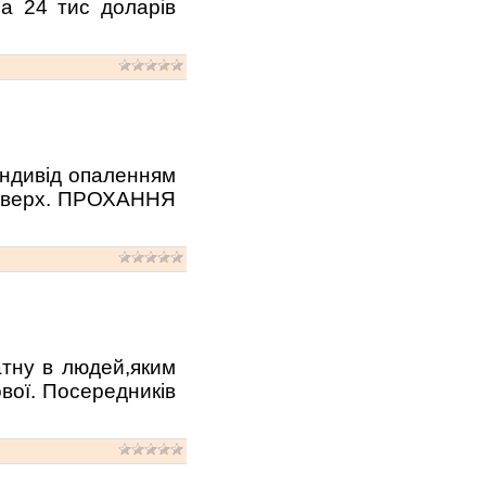
 24 тис доларів
 індивід опаленням
 поверх. ПРОХАННЯ
атну в людей,яким
вої. Посередників