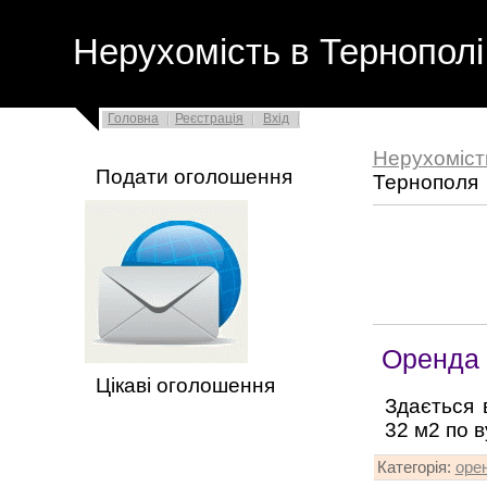
Нерухомість в Тернополі
Головна
Реєстрація
Вхід
Нерухоміст
Подати оголошення
Тернополя
Оренда 
Цікаві оголошення
Здається 
32 м2 по в
Категорія
:
оре