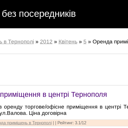
 без посередників
ь в Тернополі
»
2012
»
Квітень
»
5
» Оренда примі
приміщення в центрі Тернополя
в оренду торгове/офісне приміщення в центрі 
ул.Валова. Ціна договірна
нда приміщень в Тернополі
| |
Рейтинг
:
3.1
/
12