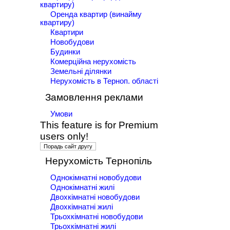
квартиру)
Оренда квартир (винайму
квартиру)
Квартири
Новобудови
Будинки
Комерційна нерухомість
Земельні ділянки
Нерухомість в Терноп. області
Замовлення реклами
Умови
This feature is for Premium
users only!
Нерухомість Тернопіль
Однокімнатні новобудови
Однокімнатні жилі
Двохкімнатні новобудови
Двохкімнатні жилі
Трьохкімнатні новобудови
Трьохкімнатні жилі