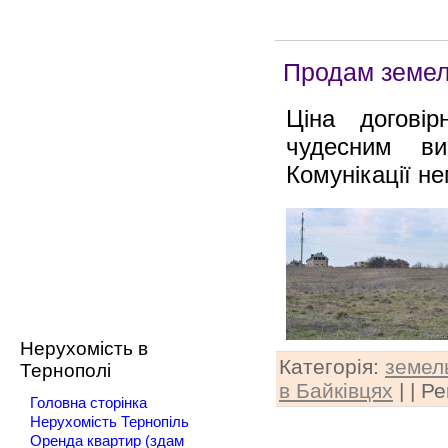
Продам земель
Ціна догові
чудесним ви
Комунікації н
Нерухомість в
Категорія
:
земель
Тернополі
в Байківцях
| |
Ре
Головна сторінка
Нерухомість Тернопіль
Оренда квартир (здам