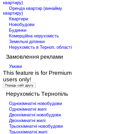
квартиру)
Оренда квартир (винайму
квартиру)
Квартири
Новобудови
Будинки
Комерційна нерухомість
Земельні ділянки
Нерухомість в Терноп. області
Замовлення реклами
Умови
This feature is for Premium
users only!
Нерухомість Тернопіль
Однокімнатні новобудови
Однокімнатні жилі
Двохкімнатні новобудови
Двохкімнатні жилі
Трьохкімнатні новобудови
Трьохкімнатні жилі