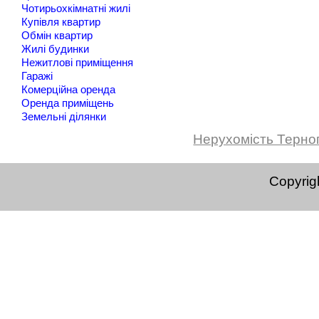
Чотирьохкімнатні жилі
Купівля квартир
Обмін квартир
Жилі будинки
Нежитлові приміщення
Гаражі
Комерційна оренда
Оренда приміщень
Земельні ділянки
Нерухомість Терно
Copyrig