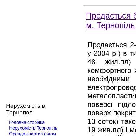
Продається б
м. Тернопіль
Продається 2
у 2004 р.) в т
48 жил.пл)
комфортного 
необхідним
електропровод
металопласти
поверсі підл
Нерухомість в
поверх покрит
Тернополі
13 соток) так
Головна сторінка
19 жив.пл) і 
Нерухомість Тернопіль
Оренда квартир (здам