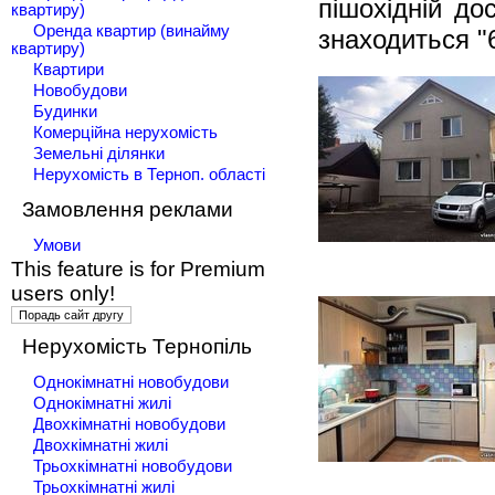
пішохiднiй до
квартиру)
Оренда квартир (винайму
знаходиться "
квартиру)
Квартири
Новобудови
Будинки
Комерційна нерухомість
Земельні ділянки
Нерухомість в Терноп. області
Замовлення реклами
Умови
This feature is for Premium
users only!
Нерухомість Тернопіль
Однокімнатні новобудови
Однокімнатні жилі
Двохкімнатні новобудови
Двохкімнатні жилі
Трьохкімнатні новобудови
Трьохкімнатні жилі