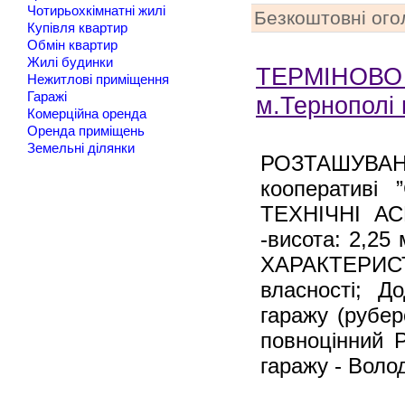
Чотирьохкімнатні жилі
Безкоштовні ог
Купівля квартир
Обмін квартир
Жилі будинки
ТЕРМІНОВО Г
Нежитлові приміщення
Гаражі
м.Тернополі 
Комерційна оренда
Оренда приміщень
Земельні ділянки
РОЗТАШУВАН
кооперативі 
ТЕХНІЧНІ АСП
-висота: 2,25
ХАРАКТЕРИСТ
власності; 
гаражу (рубер
повноцінний 
гаражу - Воло