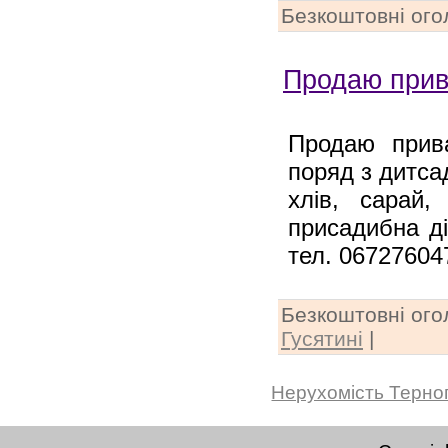
Безкоштовні ог
Продаю прива
Продаю прива
поряд з дитсад
хлів, сарай,
присадибна ді
тел. 06727604
Безкоштовні ог
Гусятині
|
Нерухомість Терно