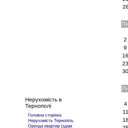
2
П
2
9
1
2
3
П
Нерухомість в
4
Тернополі
1
Головна сторінка
1
Нерухомість Тернопіль
Оренда квартир (здам
2