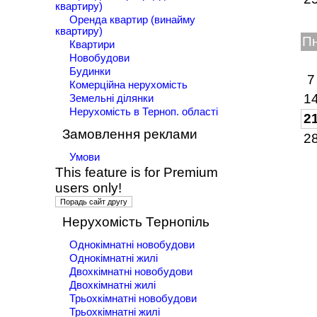
квартиру)
Оренда квартир (винайму
квартиру)
П
Квартири
Новобудови
Будинки
7
Комерційна нерухомість
1
Земельні ділянки
Нерухомість в Терноп. області
2
Замовлення реклами
2
Умови
This feature is for Premium
users only!
Нерухомість Тернопіль
Однокімнатні новобудови
Однокімнатні жилі
Двохкімнатні новобудови
Двохкімнатні жилі
Трьохкімнатні новобудови
Трьохкімнатні жилі