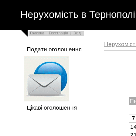
Нерухомість в Тернополі
Головна
Реєстрація
Вхід
Нерухоміст
Подати оголошення
П
Цікаві оголошення
7
1
2