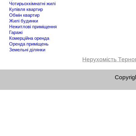
Чотирьохкімнатні жилі
Купівля квартир
Обмін квартир
Жилі будинки
Нежитлові приміщення
Гаражі
Комерційна оренда
Оренда приміщень
Земельні ділянки
Нерухомість Терно
Copyrig