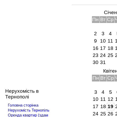
Січе
Пн
Вт
Ср
2
3
4
9
10
11
16
17
18
23
24
25
30
31
Квіте
Пн
Вт
Ср
Нерухомість в
3
4
5
Тернополі
10
11
12
Головна сторінка
17
18
19
Нерухомість Тернопіль
24
25
26
Оренда квартир (здам