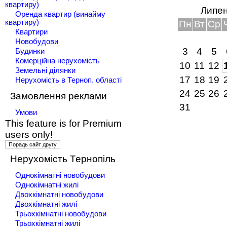
квартиру)
Липен
Оренда квартир (винайму
квартиру)
Пн
Вт
Ср
Квартири
Новобудови
3
4
5
Будинки
Комерційна нерухомість
10
11
12
Земельні ділянки
17
18
19
Нерухомість в Терноп. області
24
25
26
Замовлення реклами
31
Умови
This feature is for Premium
users only!
Нерухомість Тернопіль
Однокімнатні новобудови
Однокімнатні жилі
Двохкімнатні новобудови
Двохкімнатні жилі
Трьохкімнатні новобудови
Трьохкімнатні жилі