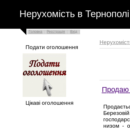
Нерухомість в Тернополі
Головна
Реєстрація
Вхід
Нерухоміст
Подати оголошення
Продаю 
Цікаві оголошення
Продаєть
Березовій
господарс
низом - 