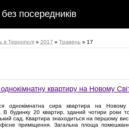
 без посередників
ь в Тернополі
»
2017
»
Травень
»
17
однокімнатну квартиру на Новому Світ
ся однокімнатна сира квартира на Новому с
. В будинку 20 квартир, зданий чотири роки то
ький сад. Квартира знаходиться на першому висо
офісне приміщення. Загальна площа помешкан