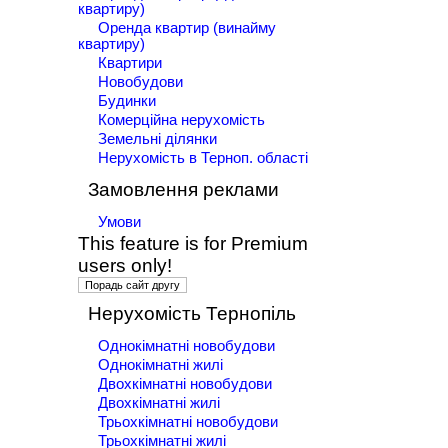
квартиру)
Оренда квартир (винайму
квартиру)
Квартири
Новобудови
Будинки
Комерційна нерухомість
Земельні ділянки
Нерухомість в Терноп. області
Замовлення реклами
Умови
This feature is for Premium
users only!
Нерухомість Тернопіль
Однокімнатні новобудови
Однокімнатні жилі
Двохкімнатні новобудови
Двохкімнатні жилі
Трьохкімнатні новобудови
Трьохкімнатні жилі