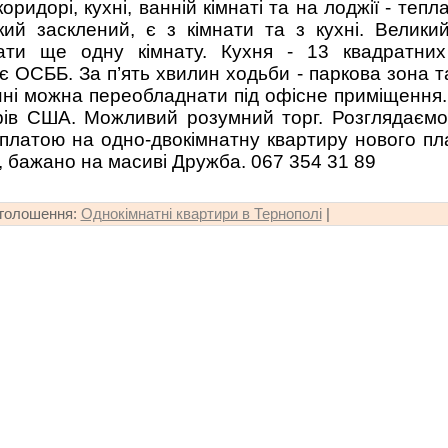
коридорі, кухні, ванній кімнаті та на лоджії - тепл
кий засклений, є з кімнати та з кухні. Велик
ати ще одну кімнату. Кухня - 13 квадратних
є ОСББ. За п’ять хвилин ходьби - паркова зона т
ні можна переобладнати під офісне приміщення.
ів США. Можливий розумний торг. Розглядаємо 
латою на одно-двокімнатну квартиру нового пл
 бажано на масиві Дружба. 067 354 31 89
оголошення:
Однокімнатні квартири в Тернополі
|