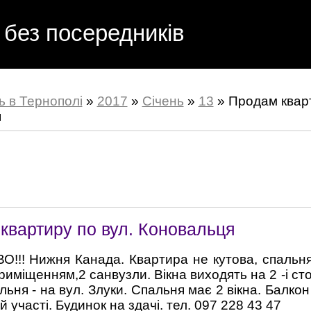
 без посередників
ь в Тернополі
»
2017
»
Січень
»
13
» Продам кварт
я
квартиру по вул. Коновальця
!!! Нижня Канада. Квартира не кутова, спальн
иміщенням,2 санвузли. Вікна виходять на 2 -і стор
альня - на вул. Злуки. Спальня має 2 вікна. Балкон
й участі. Будинок на здачі. тел. 097 228 43 47