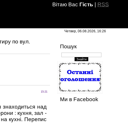
Вітаю Вас
Гість
|
RSS
Четвер, 06.08.2026, 16:26
иру по вул.
Пошук
15:21
Ми в Facebook
я знаходиться над
они : кухня, зал -
 на кухні. Перепис