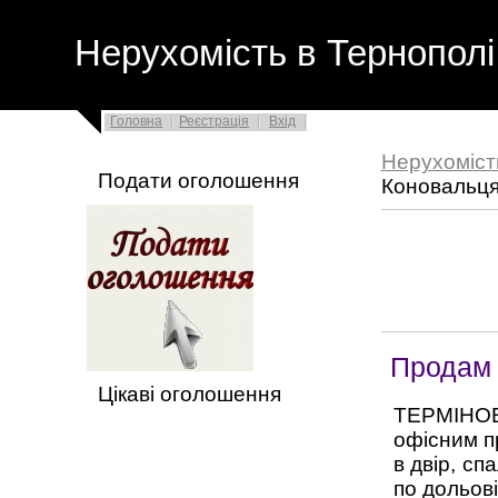
Нерухомість в Тернополі
Головна
Реєстрація
Вхід
Нерухоміст
Подати оголошення
Коновальц
Продам 
Цікаві оголошення
ТЕРМІНОВО
офісним пр
в двір, сп
по дольові