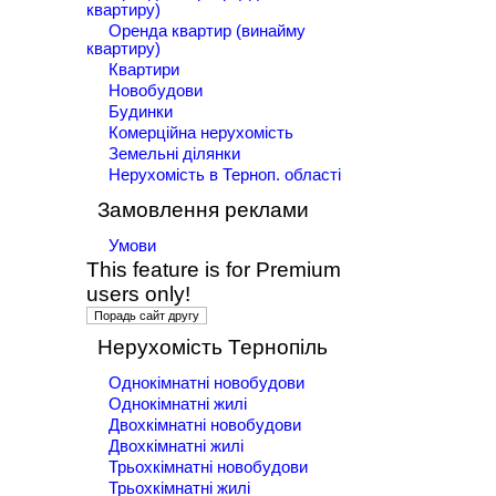
квартиру)
Оренда квартир (винайму
квартиру)
Квартири
Новобудови
Будинки
Комерційна нерухомість
Земельні ділянки
Нерухомість в Терноп. області
Замовлення реклами
Умови
This feature is for Premium
users only!
Нерухомість Тернопіль
Однокімнатні новобудови
Однокімнатні жилі
Двохкімнатні новобудови
Двохкімнатні жилі
Трьохкімнатні новобудови
Трьохкімнатні жилі