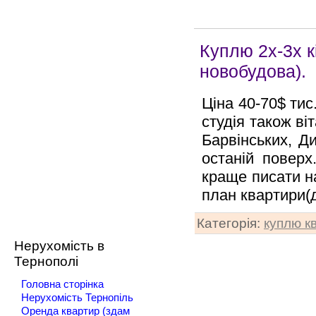
Куплю 2х-3х к
новобудова).
Ціна 40-70$ ти
студія також ві
Барвінських, Ди
останій поверх
краще писати н
план квартири(д
Категорія
:
куплю к
Нерухомість в
Тернополі
Головна сторінка
Нерухомість Тернопіль
Оренда квартир (здам