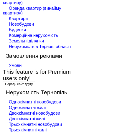
квартиру)
Оренда квартир (винайму
квартиру)
Квартири
Новобудови
Будинки
Комерційна нерухомість
Земельні ділянки
Нерухомість в Терноп. області
Замовлення реклами
Умови
This feature is for Premium
users only!
Нерухомість Тернопіль
Однокімнатні новобудови
Однокімнатні жилі
Двохкімнатні новобудови
Двохкімнатні жилі
Трьохкімнатні новобудови
Трьохкімнатні жилі