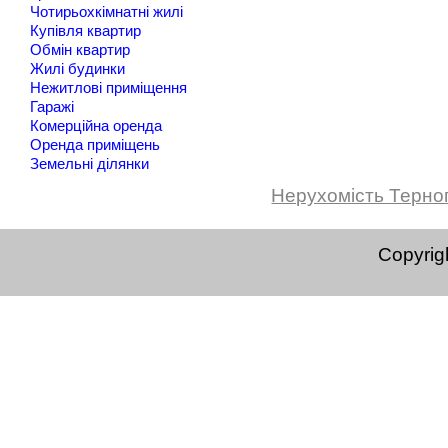
Чотирьохкімнатні жилі
Купівля квартир
Обмін квартир
Жилі будинки
Нежитлові приміщення
Гаражі
Комерційна оренда
Оренда приміщень
Земельні ділянки
Нерухомість Терно
Copyrig