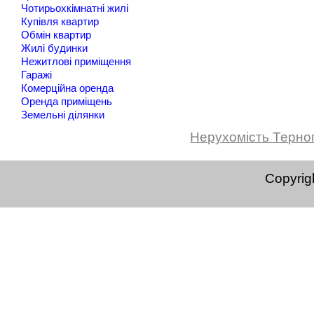
Чотирьохкімнатні жилі
Купівля квартир
Обмін квартир
Жилі будинки
Нежитлові приміщення
Гаражі
Комерційна оренда
Оренда приміщень
Земельні ділянки
Нерухомість Терно
Copyrig