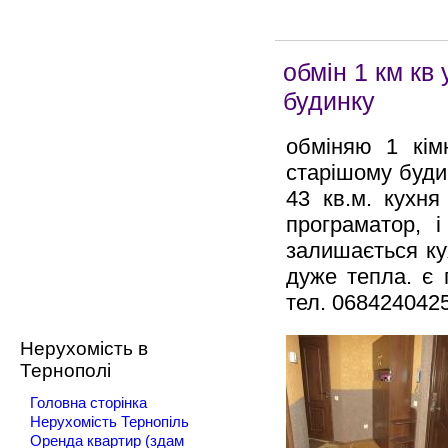
обмін 1 км кв
будинку
обміняю 1 кім
старішому будин
43 кв.м. кухня
програматор, і
залишається ку
дуже тепла. є 
тел. 068424042
Нерухомість в
Тернополі
Головна сторінка
Нерухомість Тернопіль
Оренда квартир (здам