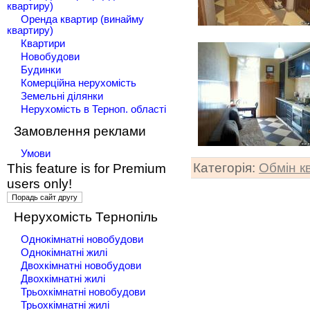
квартиру)
Оренда квартир (винайму
квартиру)
Квартири
Новобудови
Будинки
Комерційна нерухомість
Земельні ділянки
Нерухомість в Терноп. області
Замовлення реклами
Умови
Категорія
:
Обмін к
This feature is for Premium
users only!
Нерухомість Тернопіль
Однокімнатні новобудови
Однокімнатні жилі
Двохкімнатні новобудови
Двохкімнатні жилі
Трьохкімнатні новобудови
Трьохкімнатні жилі