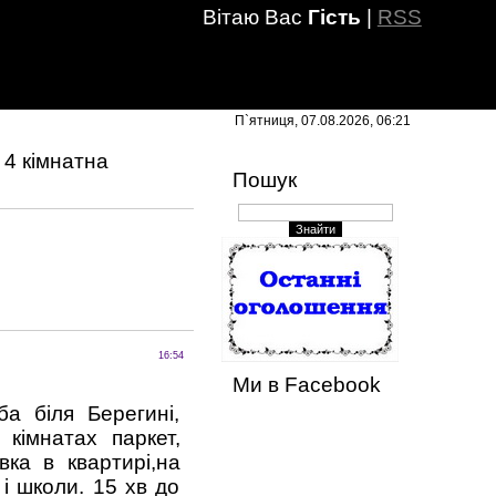
Вітаю Вас
Гість
|
RSS
П`ятниця, 07.08.2026, 06:21
 4 кімнатна
Пошук
16:54
Ми в Facebook
а біля Берегині,
кімнатах паркет,
вка в квартирі,на
 і школи. 15 хв до