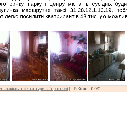
го ринку, парку і ценру міста, в сусідніх буд
упинка маршрутне таксі 31,28,12,1,16,19, поб
т легко посилити кватрирантів 43 тис. у.о можли
рьохкімнатні квартири в Тернополі
| |
Рейтинг
:
0.0
/
0