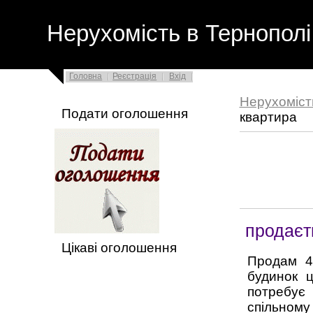
Нерухомість в Тернополі
Головна
Реєстрація
Вхід
Нерухоміст
Подати оголошення
квартира
продаєт
Цікаві оголошення
Продам 4 
будинок ц
потребує 
спільному