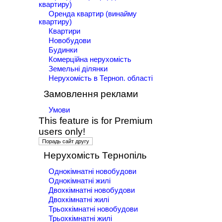
квартиру)
Оренда квартир (винайму
квартиру)
Квартири
Новобудови
Будинки
Комерційна нерухомість
Земельні ділянки
Нерухомість в Терноп. області
Замовлення реклами
Умови
This feature is for Premium
users only!
Нерухомість Тернопіль
Однокімнатні новобудови
Однокімнатні жилі
Двохкімнатні новобудови
Двохкімнатні жилі
Трьохкімнатні новобудови
Трьохкімнатні жилі