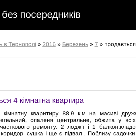
 без посередників
ь в Тернополі
»
2016
»
Березень
»
7
» продається
ься 4 кімнатна квартира
кімнатну кваритиру 88.9 к.м на масиві дружб
егельний, опаленя центральне, обжита у всіх 
часткового ремонту, 2 лоджії і 1 балкон,кладо
 коридорі сушка і ще є підвал . Поблизу садочки