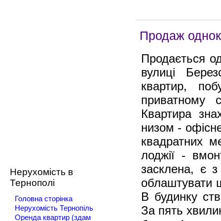
Продаж однок
Продається од
вулиці Берез
квартир, по
приватному с
Квартира зна
низом - офісн
квадратних ме
лоджії - вмон
засклена, є з
Нерухомість в
облаштувати щ
Тернополі
В будинку ств
Головна сторінка
За пять хвилин
Нерухомість Тернопіль
Оренда квартир (здам