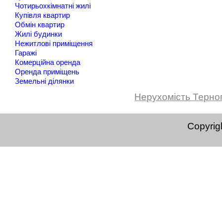
Чотирьохкімнатні жилі
Купівля квартир
Обмін квартир
Жилі будинки
Нежитлові приміщення
Гаражі
Комерційна оренда
Оренда приміщень
Земельні ділянки
Нерухомість Терно
Copyrig