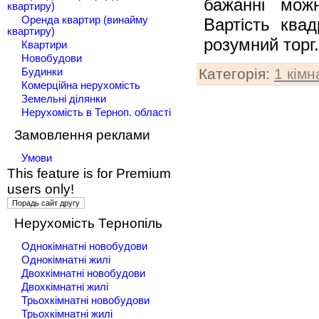
бажанні мож
квартиру)
Оренда квартир (винайму
Вартість ква
квартиру)
розумний торг
Квартири
Новобудови
Категорія
:
1 кімн
Будинки
Комерційна нерухомість
Земельні ділянки
Нерухомість в Терноп. області
Замовлення реклами
Умови
This feature is for Premium
users only!
Нерухомість Тернопіль
Однокімнатні новобудови
Однокімнатні жилі
Двохкімнатні новобудови
Двохкімнатні жилі
Трьохкімнатні новобудови
Трьохкімнатні жилі