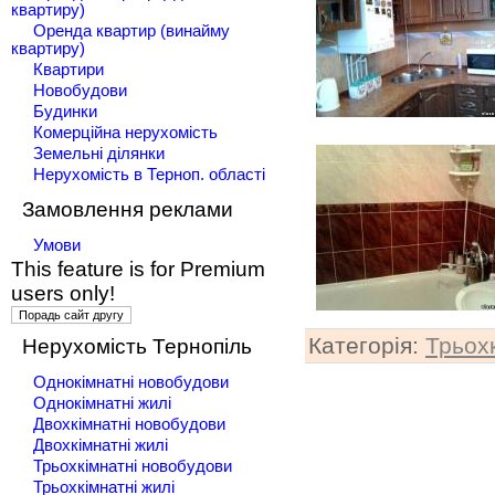
квартиру)
Оренда квартир (винайму
квартиру)
Квартири
Новобудови
Будинки
Комерційна нерухомість
Земельні ділянки
Нерухомість в Терноп. області
Замовлення реклами
Умови
This feature is for Premium
users only!
Категорія
:
Трьохк
Нерухомість Тернопіль
Однокімнатні новобудови
Однокімнатні жилі
Двохкімнатні новобудови
Двохкімнатні жилі
Трьохкімнатні новобудови
Трьохкімнатні жилі