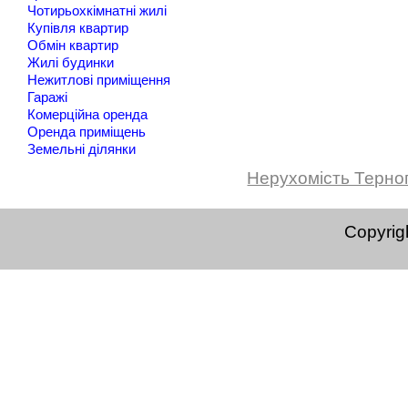
Чотирьохкімнатні жилі
Купівля квартир
Обмін квартир
Жилі будинки
Нежитлові приміщення
Гаражі
Комерційна оренда
Оренда приміщень
Земельні ділянки
Нерухомість Терно
Copyrig