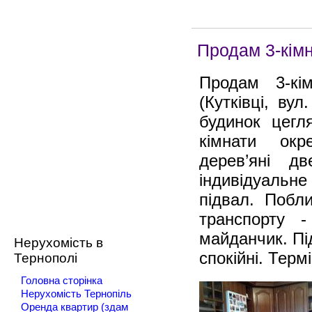
Продам 3-кімн
Продам 3-кі
(Кутківці, ву
будинок цегл
кімнати окре
дерев’яні дв
індивідуальне 
підвал. Побл
транспорту 
майданчик. Під
Нерухомість в
спокійні. Терм
Тернополі
Головна сторінка
Нерухомість Тернопіль
Оренда квартир (здам