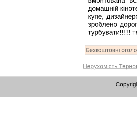
вмонтована вс
домашній кінот
купе, дизайнер
зроблено дорог
турбувати!!!!!!
Безкоштовні огол
Нерухомість Терно
Copyrig