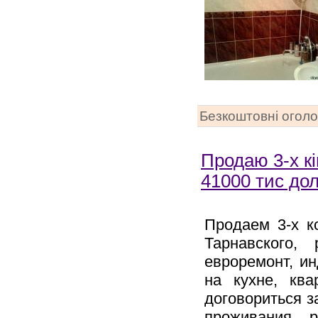
Безкоштовні огол
Продаю 3-х кі
41000 тис дол
Продаем 3-х к
Тарнавского,
евроремонт, и
на кухне, кв
договориться з
проживания , р