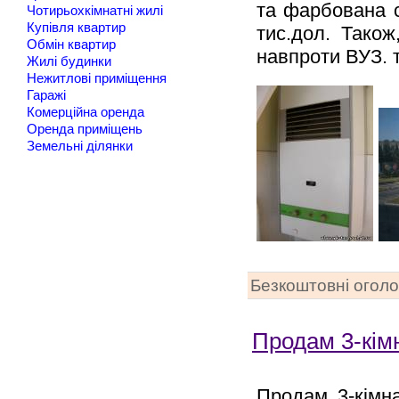
та фарбована ст
Чотирьохкімнатні жилі
Купівля квартир
тис.дол. Також
Обмін квартир
навпроти ВУЗ. т
Жилі будинки
Нежитлові приміщення
Гаражі
Комерційна оренда
Оренда приміщень
Земельні ділянки
Безкоштовні огол
Продам 3-кім
Продам 3-кімна