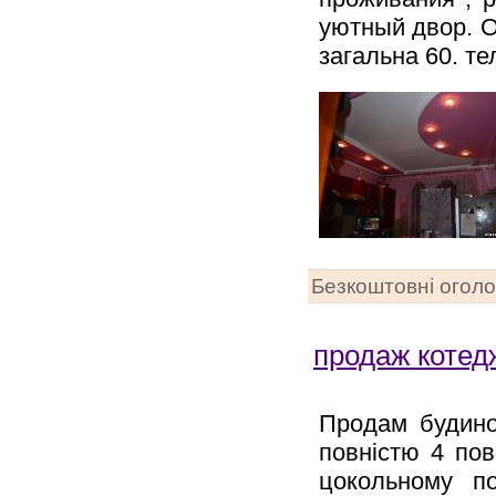
уютный двор. Об
загальна 60. те
Безкоштовні огол
продаж котед
Продам будино
повністю 4 по
цокольному по