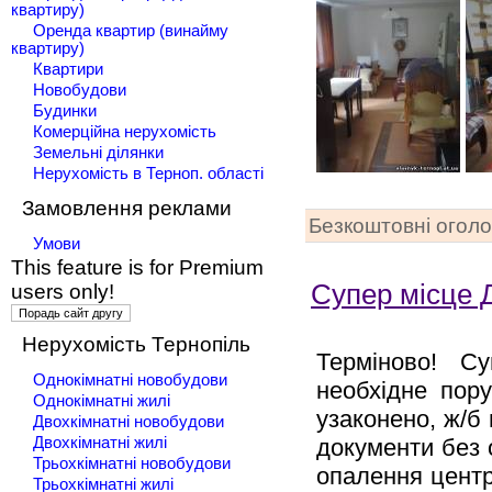
квартиру)
Оренда квартир (винайму
квартиру)
Квартири
Новобудови
Будинки
Комерційна нерухомість
Земельні ділянки
Нерухомість в Терноп. області
Замовлення реклами
Безкоштовні огол
Умови
This feature is for Premium
Супер місце Д
users only!
Нерухомість Тернопіль
Терміново! Су
Однокімнатні новобудови
необхідне пору
Однокімнатні жилі
узаконено, ж/б 
Двохкімнатні новобудови
документи без 
Двохкімнатні жилі
Трьохкімнатні новобудови
опалення центр
Трьохкімнатні жилі