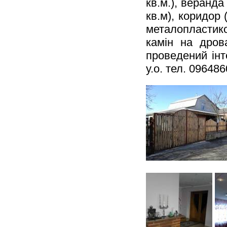
кв.м.), веранда 
кв.м), коридор 
металопластико
камін на дров
проведений ін
у.о. тел. 0964