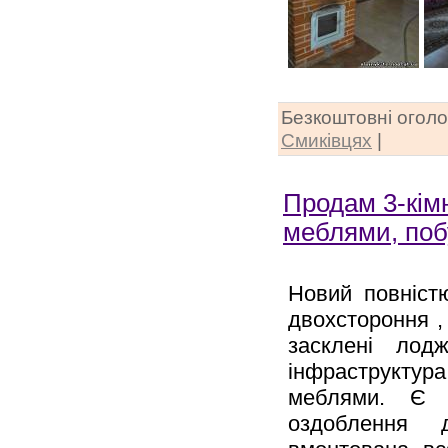
Безкоштовні огол
Смиківцях
|
Продам 3-кім
меблями, поб
Новий повніст
двохстороння ,
засклені лод
інфраструкту
меблями. Є г
оздоблення д