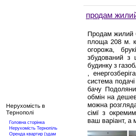
продам жилий
Продам жилий б
площа 208 м. кв
огорожа, бру
збудований з 
будинку з газоб
, енергозберіг
система подачі 
бачу Подоляни.
обмін на дешев
можна розгляда
Нерухомість в
сімї з окреми
Тернополі
ваш варіант, а
Головна сторінка
Нерухомість Тернопіль
Оренда квартир (здам