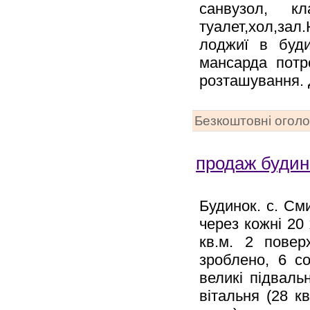
санвузол, к
туалет,хол,за
лоджиї в буди
мансарда потр
розташування. 
Безкоштовні огол
продаж будин
Будинок. с. Сми
через кожні 20
кв.м. 2 повер
зроблено, 6 со
великі підваль
вітальня (28 кв