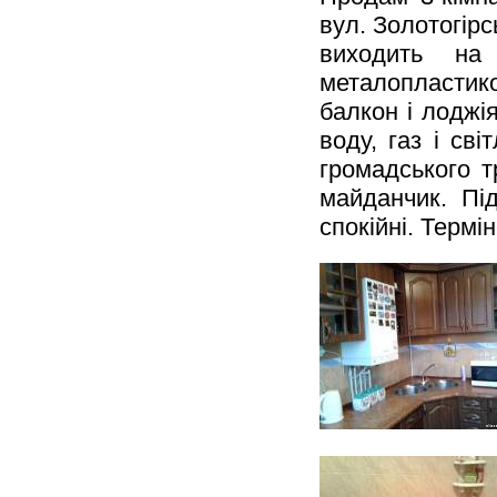
вул. Золотогірс
виходить на 
металопластико
балкон і лоджія
воду, газ і св
громадського т
майданчик. Під
спокійні. Термі